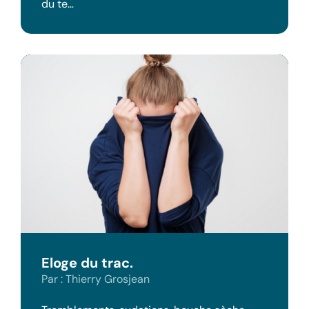
du te…
Eloge du trac.
Par : Thierry Grosjean