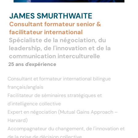
JAMES SMURTHWAITE
Consultant formateur senior &
facilitateur international
Spécialiste de la négociation, du
leadership, de l'innovation et de la
communication interculturelle
25 ans d'expérience
Consultant et formateur international bilingue
français/anglais
Facilitateur de séminaires stratégiques et
d'intelligence collective
Expert en négociation (Mutual Gains Approach –
Harvard)
Accompagnateur du changement, de l'innovation et
de la prise de décision collective